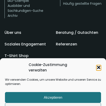
IAG-Stempel
Häufig gestellte Fragen
Ausbilder und
Sachkundigen-Suche
Archiv
Über uns
Beratung / Gutachten
Soziales Engagement
Referenzen
T-Shirt Shop
Cookie-Zustimmung
verwalten
Impressum
AGB
Wir verwenden Cookies, um unsere Website und unseren Service zu
optimieren.
Kontakt
Datenschutz
Akzeptieren