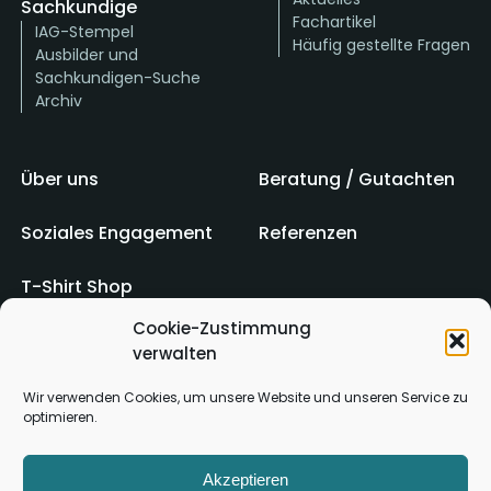
Sachkundige
Fachartikel
IAG-Stempel
Häufig gestellte Fragen
Ausbilder und
Sachkundigen-Suche
Archiv
Über uns
Beratung / Gutachten
Soziales Engagement
Referenzen
T-Shirt Shop
Cookie-Zustimmung
verwalten
Impressum
AGB
Wir verwenden Cookies, um unsere Website und unseren Service zu
optimieren.
Kontakt
Datenschutz
Akzeptieren