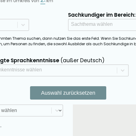
sse im Umkreis von
km
Sachkundiger im Bereich:
Sachthema Sachkund
Select content
mmten Thema suchen, dann nutzen Sie das erste Feld. Wenn Sie Sachkund
on, um Personen zu finden, die sowohl Ausbilder als auch Sachkundige in
igte Sprachkenntnisse
(außer Deutsch)
chkenntnisse
 content
Auswahl zurücksetzen
rsuche Sortieren
Ausbildersuche Map
ent
.