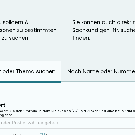
Ausbildern &
Sie können auch direkt
rsonen zu bestimmten
Sachkundigen-Nr. such
 zu suchen.
finden.
t oder Thema suchen
Nach Name oder Numme
rt
ndern Sie den Umkreis, in dem Sie auf das "25" Feld klicken und eine neue Zahl e
ingeben.
ldersuche Ort
cation