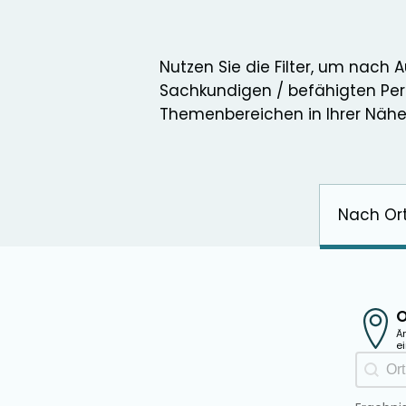
Nutzen Sie die Filter, um nach 
Sachkundigen / befähigten Pe
Themenbereichen in Ihrer Nähe
Nach Or
O
Ä
e
Ausbi
Geolo