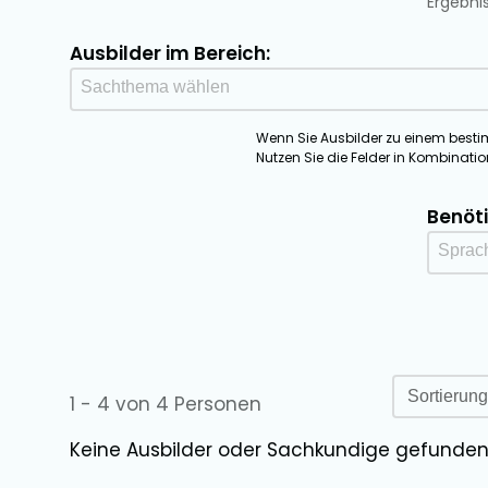
Ergebni
Ausbilder im Bereich:
Sachthema Ausbilder
Select content
Wenn Sie Ausbilder zu einem besti
Nutzen Sie die Felder in Kombinati
Benöt
Spra
Select
Ausbilde
Sort cont
1 - 4 von 4 Personen
Keine Ausbilder oder Sachkundige gefunden