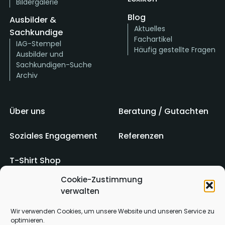
Bildergalerie
Blog
Ausbilder &
Aktuelles
Sachkundige
Fachartikel
IAG-Stempel
Häufig gestellte Fragen
Ausbilder und
Sachkundigen-Suche
Archiv
Über uns
Beratung / Gutachten
Soziales Engagement
Referenzen
T-Shirt Shop
Cookie-Zustimmung
verwalten
Impressum
AGB
Wir verwenden Cookies, um unsere Website und unseren Service zu
optimieren.