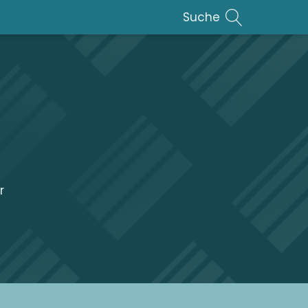
Suche
r