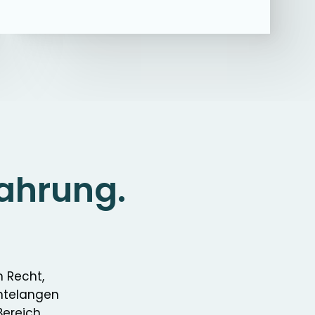
fahrung.
n Recht,
hntelangen
Bereich