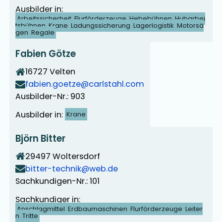
Ausbilder in:
Arbeitssicherheit
Flurförderzeuge
Hebebühnen
Hubarbei
tsbühnen
Krane
Ladungssicherung
Lagerlogistik
Motorsä
gen
Regale
Fabien Götze
16727
Velten
fabien.goetze@carlstahl.com
Ausbilder-Nr.: 903
Ausbilder in:
Krane
Björn Bitter
29497
Woltersdorf
bitter-technik@web.de
Sachkundigen-Nr.: 101
Sachkundiger in:
Anschlagmittel
Erdbaumaschinen
Flurförderzeuge
Leiter
n
Tritte