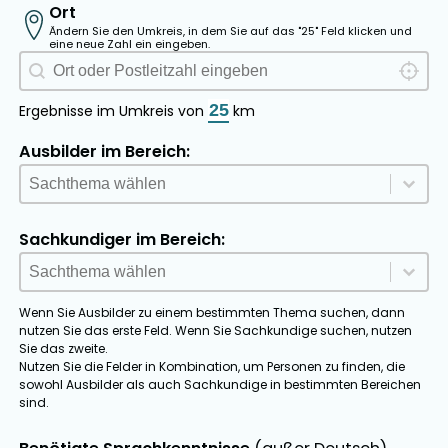
Ort
Ändern Sie den Umkreis, in dem Sie auf das "25" Feld klicken und
eine neue Zahl ein eingeben.
Ausbildersuche Ort
Locate 
Geolocation
Ergebnisse im Umkreis von
km
Ausbilder im Bereich:
Sachthema Ausbilder
Select content
Select content
Sachkundiger im Bereich:
Sachthema Sachkundige
Select content
Select content
Wenn Sie Ausbilder zu einem bestimmten Thema suchen, dann
nutzen Sie das erste Feld. Wenn Sie Sachkundige suchen, nutzen
Sie das zweite.
Nutzen Sie die Felder in Kombination, um Personen zu finden, die
sowohl Ausbilder als auch Sachkundige in bestimmten Bereichen
sind.