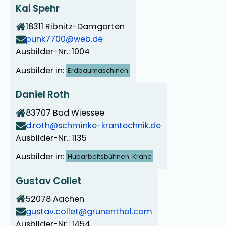
Kai Spehr
18311
Ribnitz-Damgarten
punk7700@web.de
Ausbilder-Nr.: 1004
Ausbilder in:
Erdbaumaschinen
Daniel Roth
83707
Bad Wiessee
d.roth@schminke-krantechnik.de
Ausbilder-Nr.: 1135
Ausbilder in:
Hubarbeitsbühnen
Krane
Gustav Collet
52078
Aachen
gustav.collet@grunenthal.com
Ausbilder-Nr.: 1454