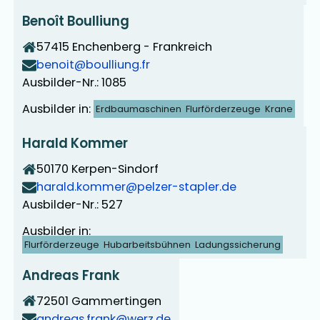
Benoît Boulliung
57415
Enchenberg - Frankreich
benoit@boulliung.fr
Ausbilder-Nr.: 1085
Ausbilder in:
Erdbaumaschinen
Flurförderzeuge
Krane
Harald Kommer
50170
Kerpen-Sindorf
harald.kommer@pelzer-stapler.de
Ausbilder-Nr.: 527
Ausbilder in:
Flurförderzeuge
Hubarbeitsbühnen
Ladungssicherung
Andreas Frank
72501
Gammertingen
andreas.frank@werz.de