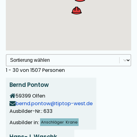
Ausbildersuche Sortieren
Sort content
1 - 30 von 1507 Personen
Bernd Pontow
59399
Olfen
bernd.pontow@tiptop-west.de
Ausbilder-Nr.: 633
Ausbilder in:
Anschläger
Krane
Hans-J. Waschk