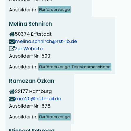
Ausbilder in:
Flurförderzeuge
Melina Schnirch
50374
Erftstadt
melina.schnirch@rst-ib.de
Zur Website
Ausbilder-Nr.: 500
Ausbilder in:
Flurförderzeuge
Teleskopmaschinen
Ramazan Özkan
22177
Hamburg
ram20@hotmail.de
Ausbilder-Nr.: 678
Ausbilder in:
Flurförderzeuge
Michael Schmad