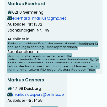
Markus Eberhard
82110
Germering
eberhard-markus@gmx.net
Ausbilder-Nr.: 1332
Sachkundigen-Nr.: 149
Ausbilder in:
Erdbaumaschinen
Flurförderzeuge
Hubarbeitsbühnen
Kr
ane
Ladungssicherung
Teleskopmaschinen
Sachkundiger in:
Anschlagmittel
elektrische Betriebsmittel
(ortsveränderlich)
Erdbaumaschinen
Feuerlöscher
Flurför
derzeuge
Hubarbeitsbühnen
Hydraulik
hydraulische
Leitungstechnik
Krane
Lastaufnahmeeinrichtungen
Lastauf
nahmemittel
Leitern
PSA gegen Absturz
Radlader
Tritte
Markus Caspers
47199
Duisburg
markus.caspers@online.de
Ausbilder-Nr.: 1458