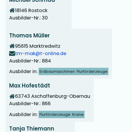
18146
Rostock
Ausbilder-Nr.: 30
Thomas Müller
95615
Marktredwitz
tm-mak@t-online.de
Ausbilder-Nr.: 884
Ausbilder in:
Erdbaumaschinen
Flurförderzeuge
Max Hofestädt
63743
Aschaffenburg-Obernau
Ausbilder-Nr.: 866
Ausbilder in:
Flurförderzeuge
Krane
Tanja Thiemann