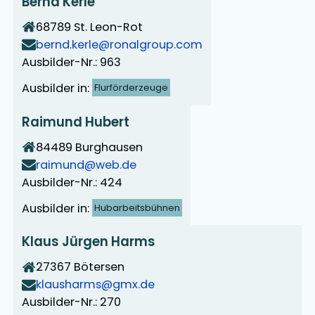
Bernd Kerle
68789
St. Leon-Rot
bernd.kerle@ronalgroup.com
Ausbilder-Nr.: 963
Ausbilder in:
Flurförderzeuge
Raimund Hubert
84489
Burghausen
raimund@web.de
Ausbilder-Nr.: 424
Ausbilder in:
Hubarbeitsbühnen
Klaus Jürgen Harms
27367
Bötersen
klausharms@gmx.de
Ausbilder-Nr.: 270