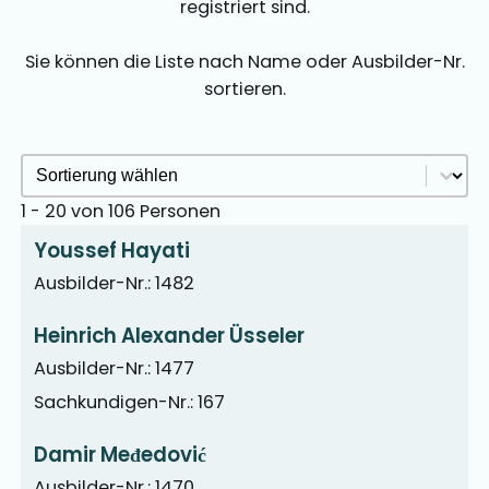
registriert sind.
Sie können die Liste nach Name oder Ausbilder-Nr.
sortieren.
Ausbilder Sortieren Archive
Sort content
1 - 20 von 106 Personen
Youssef Hayati
Ausbilder-Nr.: 1482
Heinrich Alexander Üsseler
Ausbilder-Nr.: 1477
Sachkundigen-Nr.: 167
Damir Međedović
Ausbilder-Nr.: 1470