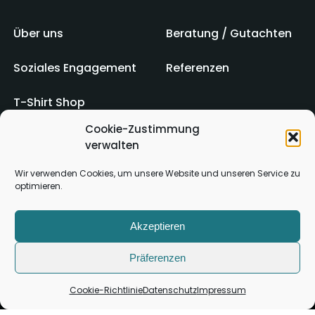
Über uns
Beratung / Gutachten
Soziales Engagement
Referenzen
T-Shirt Shop
Cookie-Zustimmung
verwalten
Impressum
AGB
Wir verwenden Cookies, um unsere Website und unseren Service zu
optimieren.
Kontakt
Datenschutz
Akzeptieren
Präferenzen
Cookie-Richtlinie
Datenschutz
Impressum