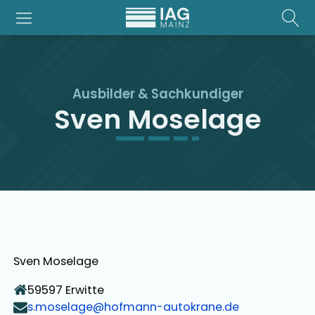
Ausbilder
&
Sachkundiger
Sven Moselage
Sven Moselage
59597
Erwitte
s.moselage@hofmann-autokrane.de