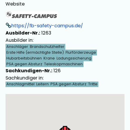
Website
https://fb-safety-campus.de/
Ausbilder-Nr.:
1263
Ausbilder in:
Anschläger
Brandschutzhelfer
Erste Hilfe (ermächtigte Stelle)
Flurförderzeuge
Hubarbeitsbühnen
Krane
Ladungssicherung
PSA gegen Absturz
Teleskopmaschinen
Sachkundigen-Nr.:
126
Sachkundiger in:
Anschlagmittel
Leitern
PSA gegen Absturz
Tritte
Ausbilder Map Singular