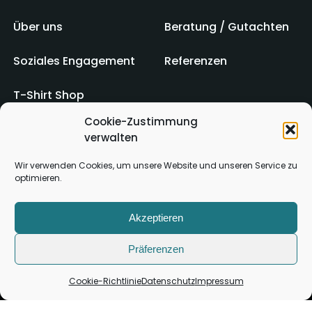
Über uns
Beratung / Gutachten
Soziales Engagement
Referenzen
T-Shirt Shop
Cookie-Zustimmung
verwalten
Impressum
AGB
Wir verwenden Cookies, um unsere Website und unseren Service zu
optimieren.
Kontakt
Datenschutz
Akzeptieren
Präferenzen
Cookie-Richtlinie
Datenschutz
Impressum
Copyright ©
2026
Alle Rechte vorbehalten.