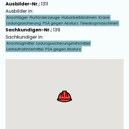
Ausbilder-Nr.:
1311
Ausbilder in:
Anschläger
Flurförderzeuge
Hubarbeitsbühnen
Krane
Ladungssicherung
PSA gegen Absturz
Teleskopmaschinen
Sachkundigen-Nr.:
139
Sachkundiger in:
Anschlagmittel
Ladungssicherungshilfsmittel
Lastaufnahmemittel
PSA gegen Absturz
Ausbilder Map Singular