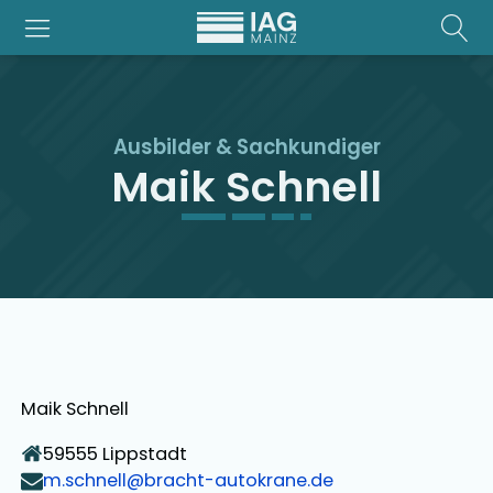
Ausbilder
&
Sachkundiger
Maik Schnell
Maik Schnell
59555
Lippstadt
m.schnell@bracht-autokrane.de