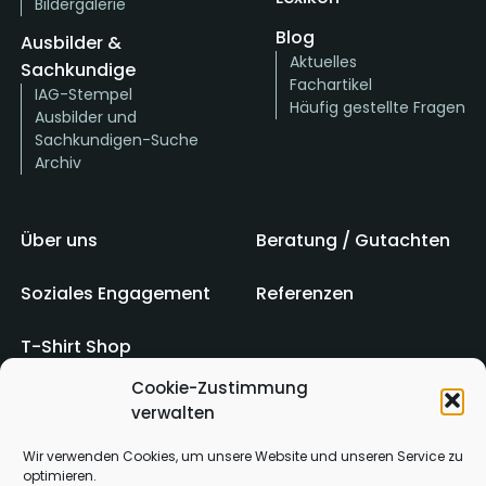
Bildergalerie
Blog
Ausbilder &
Aktuelles
Sachkundige
Fachartikel
IAG-Stempel
Häufig gestellte Fragen
Ausbilder und
Sachkundigen-Suche
Archiv
Über uns
Beratung / Gutachten
Soziales Engagement
Referenzen
T-Shirt Shop
Cookie-Zustimmung
verwalten
Impressum
AGB
Wir verwenden Cookies, um unsere Website und unseren Service zu
optimieren.