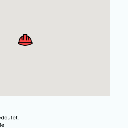
edeutet,
ie