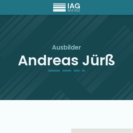
Ausbilder
Andreas Jürß
Ausbilder Map Singu