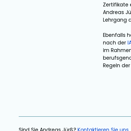
Zertifikat
Andreas Jü
Lehrgang 
Ebenfalls 
nach der
I
im Rahmen 
berufsgeno
Regeln der 
Sind Sie
Andreas Jürß
?
Kontaktieren Sie uns