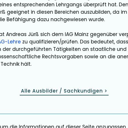
e eines entsprechenden Lehrgangs überprüft hat. De
rß
geeignet in diesen Bereichen
auszubilden
, da im
die Befähigung dazu nachgewiesen wurde.
hat
Andreas Jürß
sich dem IAG Mainz gegenüber verp
AG-Lehre
zu qualifizieren/prüfen. Das bedeutet, dass
der durchgeführten Tätigkeiten an staatliche und
ssenschaftliche Rechtsvorgaben sowie an die ane
Technik hält.
Alle Ausbilder / Sachkundigen
>
, um die Informationen auf dieser Seite anzupassen