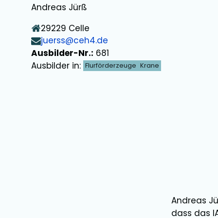
Andreas Jürß
29229
Celle
juerss@ceh4.de
Ausbilder-Nr.:
681
Ausbilder in:
Flurförderzeuge
Krane
Andreas Jü
dass das I