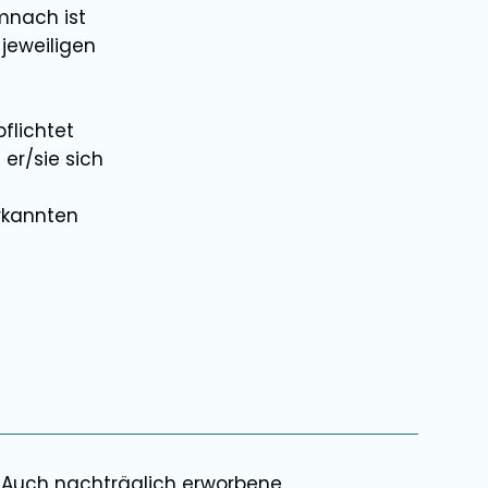
mnach ist
 jeweiligen
flichtet
 er/sie sich
rkannten
. Auch nachträglich erworbene