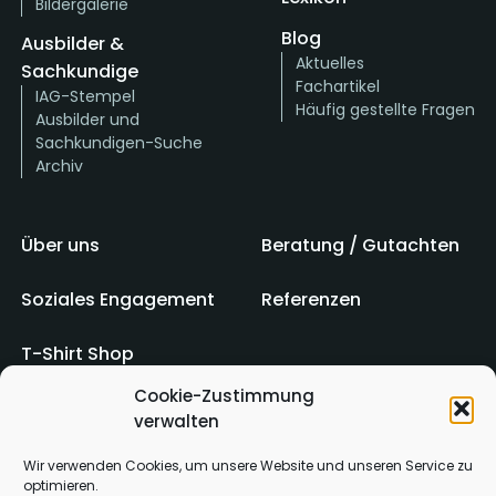
Bildergalerie
Blog
Ausbilder &
Aktuelles
Sachkundige
Fachartikel
IAG-Stempel
Häufig gestellte Fragen
Ausbilder und
Sachkundigen-Suche
Archiv
Über uns
Beratung / Gutachten
Soziales Engagement
Referenzen
T-Shirt Shop
Cookie-Zustimmung
verwalten
Impressum
AGB
Wir verwenden Cookies, um unsere Website und unseren Service zu
optimieren.