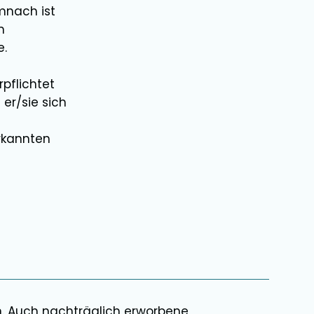
mnach ist
m
e.
pflichtet
 er/sie sich
rkannten
n. Auch nachträglich erworbene