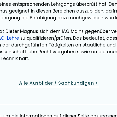
e eines entsprechenden Lehrgangs überprüft hat. De
gnus
geeignet in diesen Bereichen
auszubilden
, da i
 Lehrgang die Befähigung dazu nachgewiesen wurd
hat
Dieter Magnus
sich dem IAG Mainz gegenüber ver
AG-Lehre
zu qualifizieren/prüfen. Das bedeutet, dass
der durchgeführten Tätigkeiten an staatliche und
ssenschaftliche Rechtsvorgaben sowie an die ane
Technik hält.
Alle Ausbilder / Sachkundigen
>
s
, um die Informationen auf dieser Seite anzupasse