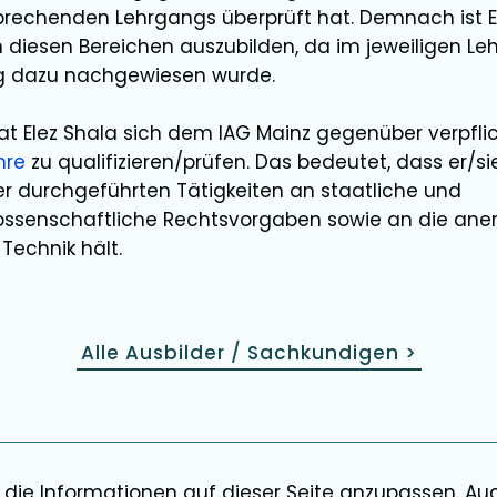
prechenden Lehrgangs überprüft hat. Demnach ist
n diesen Bereichen
auszubilden
, da im jeweiligen L
g dazu nachgewiesen wurde.
hat
Elez Shala
sich dem IAG Mainz gegenüber verpfli
hre
zu qualifizieren/prüfen. Das bedeutet, dass er/si
 durchgeführten Tätigkeiten an staatliche und
ssenschaftliche Rechtsvorgaben sowie an die ane
Technik hält.
Alle Ausbilder / Sachkundigen
>
 die Informationen auf dieser Seite anzupassen. Au