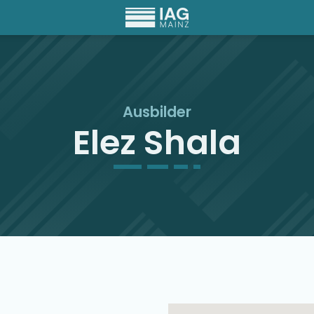
Ausbilder
Elez Shala
Ausbilder Map Singu