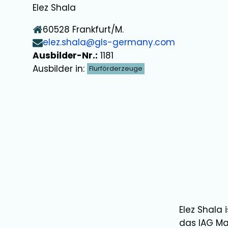
Elez Shala
60528
Frankfurt/M.
elez.shala@gls-germany.com
Ausbilder-Nr.:
1181
Ausbilder in:
Flurförderzeuge
Elez Shala
i
das IAG Ma