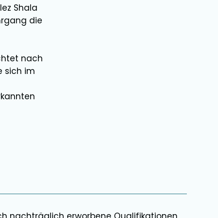
Elez Shala
ehrgang die
chtet nach
e sich im
rkannten
ch nachträglich erworbene Qualifikationen