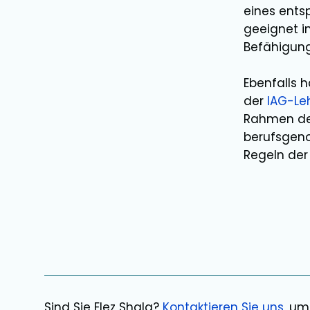
eines ents
geeignet i
Befähigun
Ebenfalls 
der
IAG-Le
Rahmen der
berufsgeno
Regeln der 
Sind Sie
Elez Shala
?
Kontaktieren Sie uns
, um