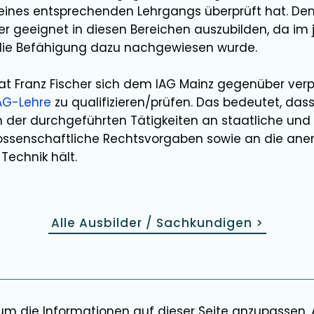
e eines entsprechenden Lehrgangs überprüft hat. De
er
geeignet in diesen Bereichen
auszubilden
, da im 
die Befähigung dazu nachgewiesen wurde.
hat
Franz Fischer
sich dem IAG Mainz gegenüber verpf
AG-Lehre
zu qualifizieren/prüfen. Das bedeutet, dass
der durchgeführten Tätigkeiten an staatliche und
ssenschaftliche Rechtsvorgaben sowie an die ane
Technik hält.
Alle Ausbilder / Sachkundigen
>
 um die Informationen auf dieser Seite anzupassen