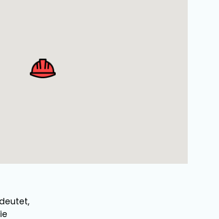
deutet,
ie