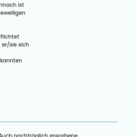
mnach ist
jeweiligen
lichtet
 er/sie sich
rkannten
. Auch nachträglich erworbene