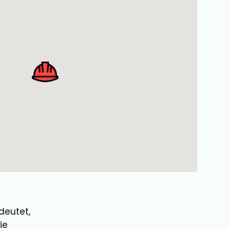
deutet,
ie