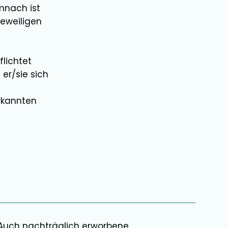
mnach ist
jeweiligen
lichtet
 er/sie sich
rkannten
 Auch nachträglich erworbene