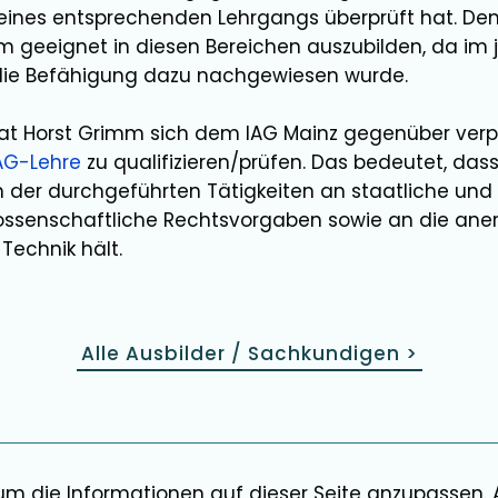
e eines entsprechenden Lehrgangs überprüft hat. De
mm
geeignet in diesen Bereichen
auszubilden
, da im 
die Befähigung dazu nachgewiesen wurde.
hat
Horst Grimm
sich dem IAG Mainz gegenüber verpf
AG-Lehre
zu qualifizieren/prüfen. Das bedeutet, dass
der durchgeführten Tätigkeiten an staatliche und
ssenschaftliche Rechtsvorgaben sowie an die ane
Technik hält.
Alle Ausbilder / Sachkundigen
>
 um die Informationen auf dieser Seite anzupassen.