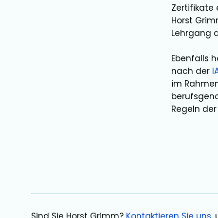
Zertifikat
Horst Gri
Lehrgang 
Ebenfalls 
nach der
I
im Rahmen 
berufsgeno
Regeln der 
Sind Sie
Horst Grimm
?
Kontaktieren Sie uns
,