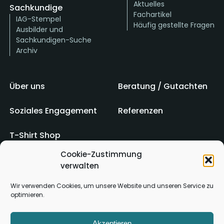
Aktuelles
Sachkundige
Fachartikel
IAG-Stempel
Häufig gestellte Fragen
Ausbilder und
Sachkundigen-Suche
Archiv
Über uns
Beratung / Gutachten
Soziales Engagement
Referenzen
T-Shirt Shop
Cookie-Zustimmung
verwalten
Impressum
AGB
Wir verwenden Cookies, um unsere Website und unseren Service zu
optimieren.
Kontakt
Datenschutz
Akzeptieren