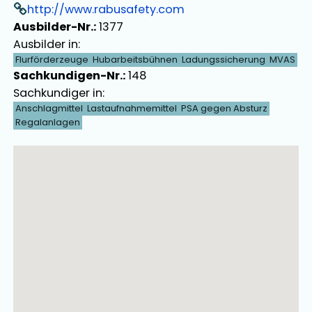
http://www.rabusafety.com
Ausbilder-Nr.:
1377
Ausbilder in:
Flurförderzeuge
Hubarbeitsbühnen
Ladungssicherung
MVAS
Sachkundigen-Nr.:
148
Sachkundiger in:
Anschlagmittel
Lastaufnahmemittel
PSA gegen Absturz
Regalanlagen
Ausbilder Map Singular