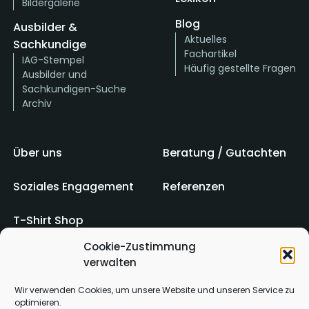
Bildergalerie
Blog
Ausbilder &
Aktuelles
Sachkundige
Fachartikel
IAG-Stempel
Häufig gestellte Fragen
Ausbilder und
Sachkundigen-Suche
Archiv
Über uns
Beratung / Gutachten
Soziales Engagement
Referenzen
T-Shirt Shop
Cookie-Zustimmung
verwalten
Impressum
AGB
Wir verwenden Cookies, um unsere Website und unseren Service zu
optimieren.