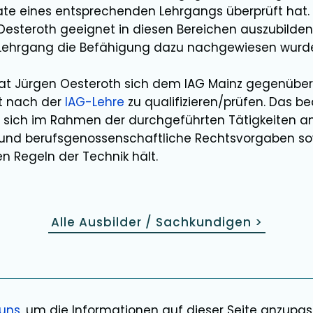
ikate eines entsprechenden Lehrgangs überprüft ha
Oesteroth
geeignet in diesen Bereichen
auszubilden
 Lehrgang die Befähigung dazu nachgewiesen wurd
hat
Jürgen Oesteroth
sich dem IAG Mainz gegenüber
et nach der
IAG-Lehre
zu qualifizieren/prüfen. Das be
e sich im Rahmen der durchgeführten Tätigkeiten a
 und berufsgenossenschaftliche Rechtsvorgaben so
n Regeln der Technik hält.
Alle Ausbilder / Sachkundigen
>
 uns
, um die Informationen auf dieser Seite anzupa