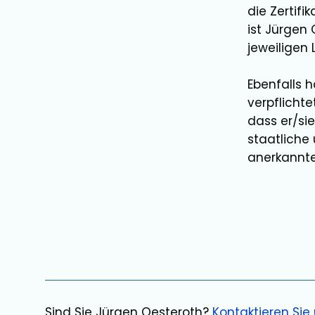
die Zertif
ist
Jürgen 
jeweiligen
Ebenfalls 
verpflicht
dass er/si
staatliche
anerkannte
Sind Sie
Jürgen Oesteroth
?
Kontaktieren Sie