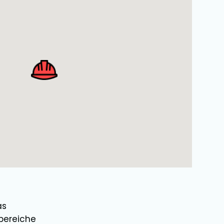
as
bereiche