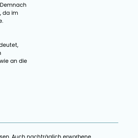
t. Demnach
, da im
e.
deutet,
n
wie an die
ssen. Auch nachträglich erworbene