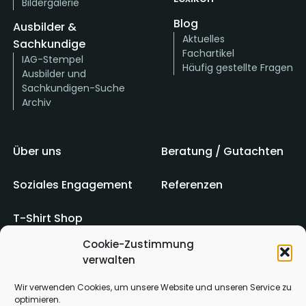
Bildergalerie
Blog
Ausbilder &
Aktuelles
Sachkundige
Fachartikel
IAG-Stempel
Häufig gestellte Fragen
Ausbilder und
Sachkundigen-Suche
Archiv
Über uns
Beratung / Gutachten
Soziales Engagement
Referenzen
T-Shirt Shop
Cookie-Zustimmung
verwalten
Impressum
AGB
Wir verwenden Cookies, um unsere Website und unseren Service zu
optimieren.