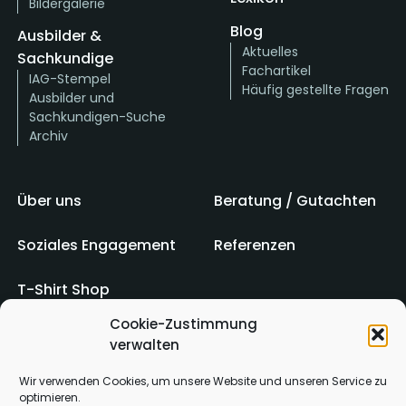
Bildergalerie
Blog
Ausbilder &
Aktuelles
Sachkundige
Fachartikel
IAG-Stempel
Häufig gestellte Fragen
Ausbilder und
Sachkundigen-Suche
Archiv
Über uns
Beratung / Gutachten
Soziales Engagement
Referenzen
T-Shirt Shop
Cookie-Zustimmung
verwalten
Impressum
AGB
Wir verwenden Cookies, um unsere Website und unseren Service zu
optimieren.