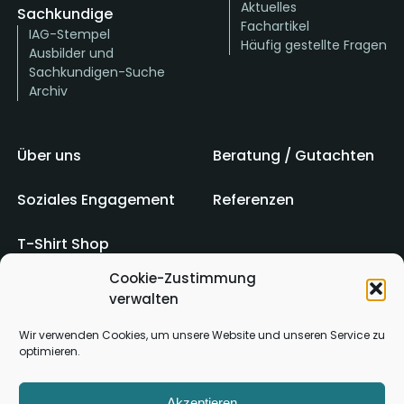
Aktuelles
Sachkundige
Fachartikel
IAG-Stempel
Häufig gestellte Fragen
Ausbilder und
Sachkundigen-Suche
Archiv
Über uns
Beratung / Gutachten
Soziales Engagement
Referenzen
T-Shirt Shop
Cookie-Zustimmung
verwalten
Impressum
AGB
Wir verwenden Cookies, um unsere Website und unseren Service zu
optimieren.
Kontakt
Datenschutz
Akzeptieren