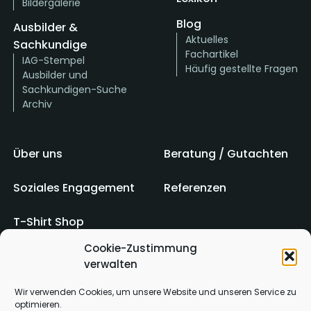
Bildergalerie
Blog
Ausbilder &
Aktuelles
Sachkundige
Fachartikel
IAG-Stempel
Häufig gestellte Fragen
Ausbilder und
Sachkundigen-Suche
Archiv
Über uns
Beratung / Gutachten
Soziales Engagement
Referenzen
T-Shirt Shop
Cookie-Zustimmung
verwalten
Impressum
AGB
Wir verwenden Cookies, um unsere Website und unseren Service zu
optimieren.