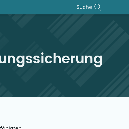
Suche
dungssicherung
efähigten