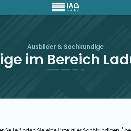
Ausbilder & Sachkundige
ge im Bereich La
er Seite finden Sie eine Liste aller Sachkundigen / b