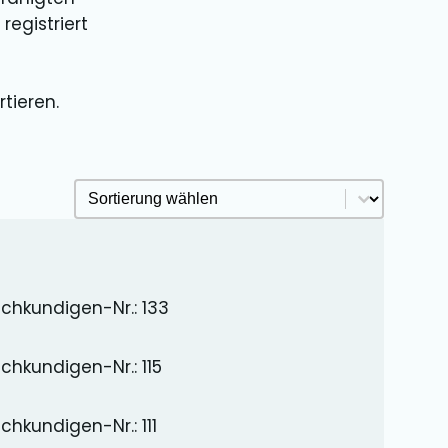
registriert
tieren.
Sachkundige Sortieren Archive
Sort content
chkundigen-Nr.: 133
chkundigen-Nr.: 115
chkundigen-Nr.: 111