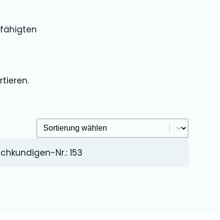
efähigten
tieren.
Sachkundige Sortieren Archive
Sort content
chkundigen-Nr.: 153