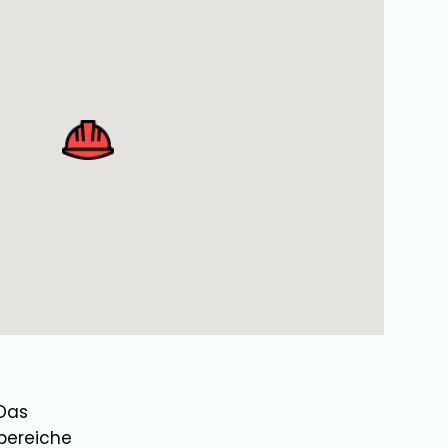
 Das
bereiche