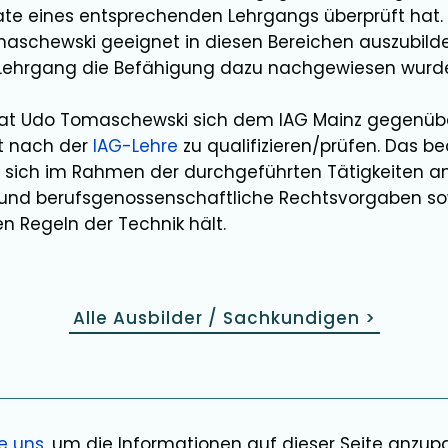
ikate eines entsprechenden Lehrgangs überprüft ha
maschewski
geeignet in diesen Bereichen
auszubild
 Lehrgang die Befähigung dazu nachgewiesen wurd
hat
Udo Tomaschewski
sich dem IAG Mainz gegenüb
et nach der
IAG-Lehre
zu qualifizieren/prüfen. Das be
e sich im Rahmen der durchgeführten Tätigkeiten a
 und berufsgenossenschaftliche Rechtsvorgaben so
n Regeln der Technik hält.
Alle Ausbilder / Sachkundigen
>
ie uns
, um die Informationen auf dieser Seite anzu