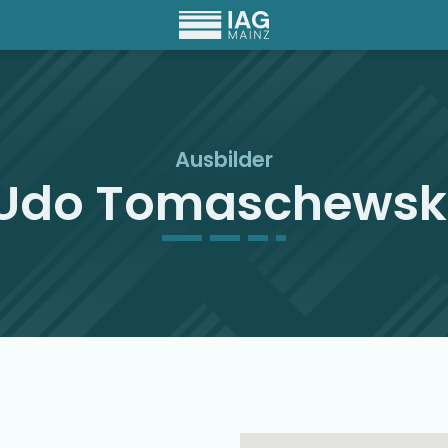
Ausbilder
Udo Tomaschewsk
Ausbilder Map Singu