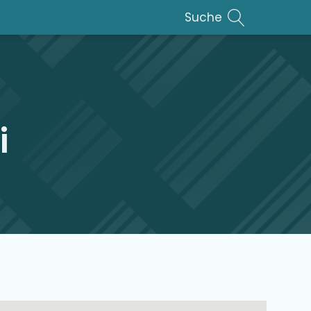
Suche
i
lar