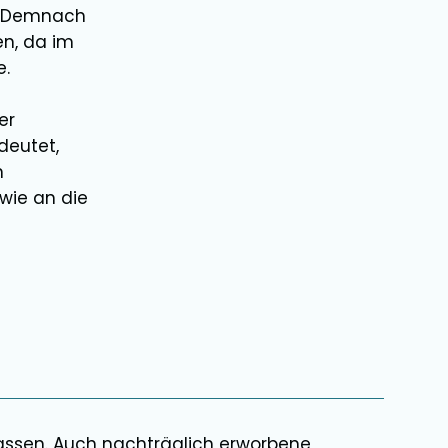
t. Demnach
en
, da im
e.
er
deutet,
n
wie an die
passen. Auch nachträglich erworbene