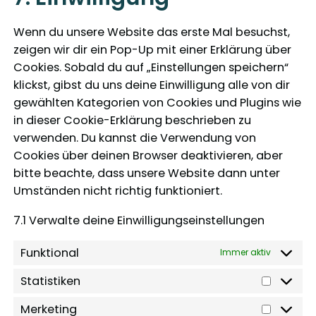
e
n
g
s
g
t
i
s
s
l
e
o
Wenn du unsere Website das erste Mal besuchst,
t
c
s
e
e
r
o
zeigen wir dir ein Pop-Up mit einer Erklärung über
o
e
n
-
v
g
Cookies. Sobald du auf „Einstellungen speichern“
s
c
t
a
i
l
klickst, gibst du uns deine Einwilligung alle von dir
e
o
t
n
c
e
gewählten Kategorien von Cookies und Plugins wie
r
m
o
a
e
-
in dieser Cookie-Erklärung beschrieben zu
v
p
s
l
g
f
verwenden. Du kannst die Verwendung von
i
l
e
y
o
o
Cookies über deinen Browser deaktivieren, aber
c
i
r
t
o
n
bitte beachte, dass unsere Website dann unter
e
a
v
i
g
t
Umständen nicht richtig funktioniert.
v
n
i
c
l
s
g
z
c
s
e
7.1 Verwalte deine Einwilligungseinstellungen
-
e
-
w
s
Funktional
m
Immer aktiv
o
o
a
r
Statistiken
n
S
p
t
s
t
s
Merketing