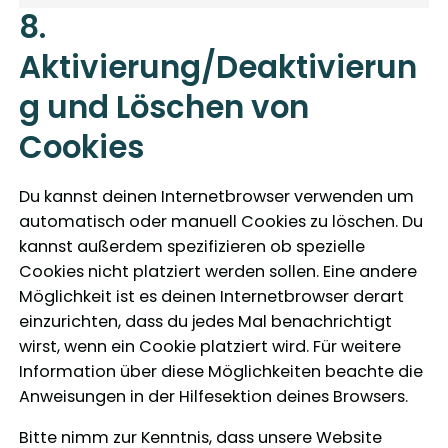
M
t
a
8.
e
i
t
r
Aktivierung/Deaktivierun
g
i
k
e
s
g und Löschen von
e
s
t
t
i
Cookies
i
k
n
e
Du kannst deinen Internetbrowser verwenden um
g
n
automatisch oder manuell Cookies zu löschen. Du
kannst außerdem spezifizieren ob spezielle
Cookies nicht platziert werden sollen. Eine andere
Möglichkeit ist es deinen Internetbrowser derart
einzurichten, dass du jedes Mal benachrichtigt
wirst, wenn ein Cookie platziert wird. Für weitere
Information über diese Möglichkeiten beachte die
Anweisungen in der Hilfesektion deines Browsers.
Bitte nimm zur Kenntnis, dass unsere Website