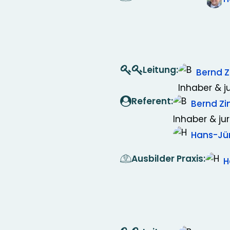
Leitung:
Bernd 
Inhaber & ju
Referent:
Bernd 
Inhaber & jur
Hans-Jü
Ausbilder Praxis:
H