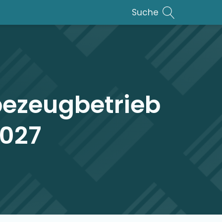
Suche
bezeug­betrieb
2027