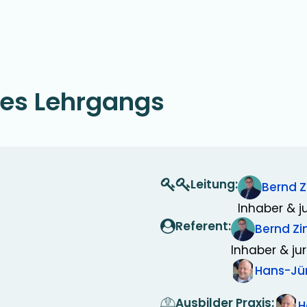
ses Lehrgangs
Leitung:
Bernd 
Inhaber & ju
Referent:
Bernd 
Inhaber & jur
Hans-Jü
Ausbilder Praxis:
H