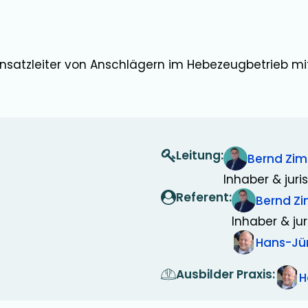
insatzleiter von Anschlägern im Hebezeugbetrieb mi
Leitung:
Bernd Zi
Inhaber & juris
Referent:
Bernd 
Inhaber & jur
Hans-Jü
Ausbilder Praxis:
H