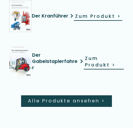
>
Der Kranführer
Zum Produkt
>
Der
Zum
>
Gabelstaplerfahre
Produkt
>
r
Alle Produkte ansehen
>