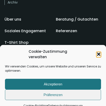
Archiv
Über uns
Beratung / Gutachten
Soziales Engagement
Referenzen
T-Shirt Shop
Cookie-Zustimmung
verwalten
Impressum
AGB
Wir verwenden Cookies, um unsere Website und unseren Service zu
optimieren.
Kontakt
Datenschutz
Akzeptieren
Präferenzen
Cookie-Richtlinie
Datenschutz
Impressum