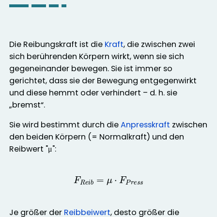
Die Reibungskraft ist die
Kraft
, die zwischen zwei
sich berührenden Körpern wirkt, wenn sie sich
gegeneinander bewegen. Sie ist immer so
gerichtet, dass sie der Bewegung entgegenwirkt
und diese hemmt oder verhindert – d. h. sie
„bremst“.
Sie wird bestimmt durch die
Anpresskraft
zwischen
den beiden Körpern (= Normalkraft) und den
Reibwert "μ":
F
R
e
i
b
=
μ
⋅
F
P
r
e
s
s
Je größer der
Reibbeiwert
, desto größer die