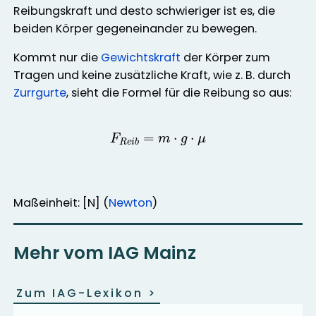
Reibungskraft und desto schwieriger ist es, die
beiden Körper gegeneinander zu bewegen.
Kommt nur die
Gewichtskraft
der Körper zum
Tragen und keine zusätzliche Kraft, wie z. B. durch
Zurrgurte
, sieht die Formel für die Reibung so aus:
F
R
e
i
b
=
m
⋅
g
⋅
μ
Maßeinheit: [N] (
Newton
)
Mehr vom IAG Mainz
Zum IAG-Lexikon
>