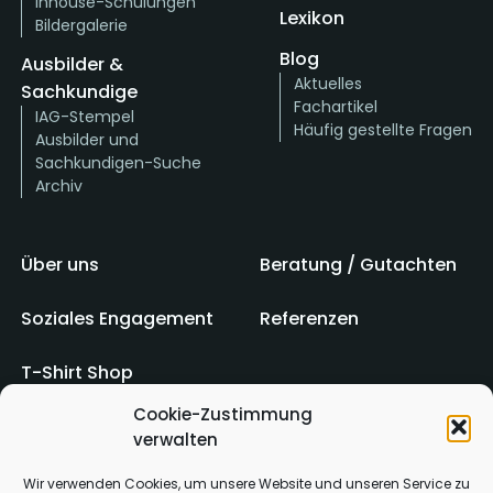
Inhouse-Schulungen
Lexikon
Bildergalerie
Blog
Ausbilder &
Aktuelles
Sachkundige
Fachartikel
IAG-Stempel
Häufig gestellte Fragen
Ausbilder und
Sachkundigen-Suche
Archiv
Über uns
Beratung / Gutachten
Soziales Engagement
Referenzen
T-Shirt Shop
Cookie-Zustimmung
verwalten
Impressum
AGB
Wir verwenden Cookies, um unsere Website und unseren Service zu