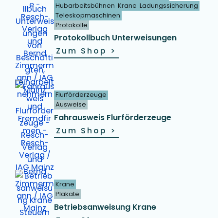
Hubarbeitsbühnen
Krane
Ladungssicherung
Teleskopmaschinen
Protokolle
Protokollbuch Unterweisungen
Zum Shop
>
Flurförderzeuge
Ausweise
Fahrausweis Flurförderzeuge
Zum Shop
>
Krane
Plakate
Betriebsanweisung Krane