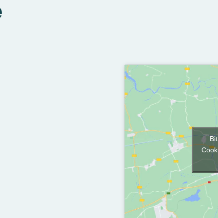
e
Bi
Cooki