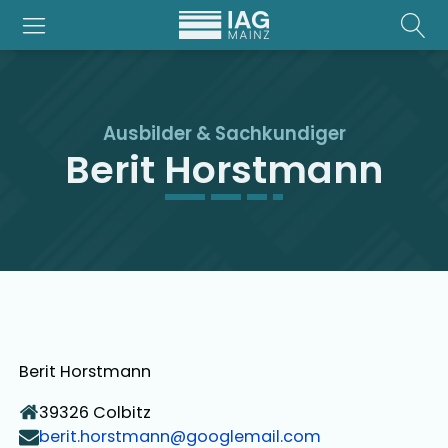
Ausbilder
&
Sachkundiger
Berit Horstmann
Berit Horstmann
39326
Colbitz
berit.horstmann@googlemail.com