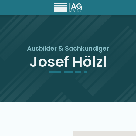
Ausbilder
&
Sachkundiger
Josef Hölzl
Ausbilder Map Singu