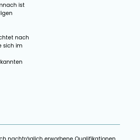
mnach ist
ligen
chtet nach
e sich im
rkannten
uch nachträglich erworbene Qualifikationen