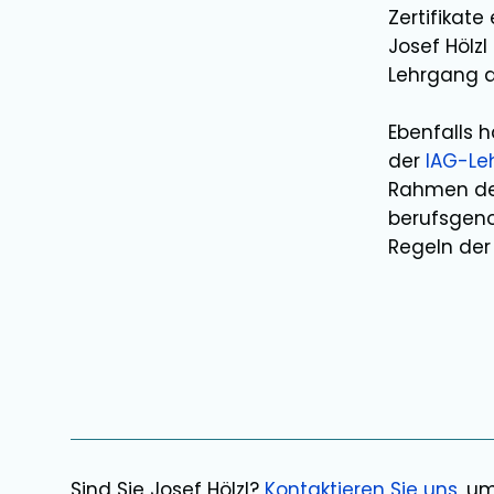
Zertifikat
Josef Hölzl
Lehrgang 
Ebenfalls 
der
IAG-Le
Rahmen der
berufsgeno
Regeln der 
Sind Sie
Josef Hölzl
?
Kontaktieren Sie uns
, u