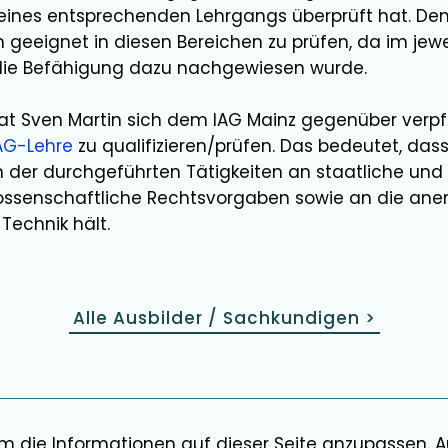
e eines entsprechenden Lehrgangs überprüft hat. De
n
geeignet in diesen Bereichen
zu prüfen
, da im jew
die Befähigung dazu nachgewiesen wurde.
hat
Sven Martin
sich dem IAG Mainz gegenüber verpfl
AG-Lehre
zu qualifizieren/prüfen. Das bedeutet, dass
der durchgeführten Tätigkeiten an staatliche und
ssenschaftliche Rechtsvorgaben sowie an die ane
Technik hält.
Alle Ausbilder / Sachkundigen
>
um die Informationen auf dieser Seite anzupassen. 