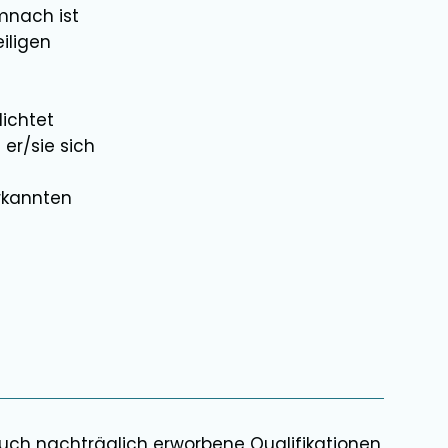
mnach ist
eiligen
ichtet
 er/sie sich
rkannten
Auch nachträglich erworbene Qualifikationen