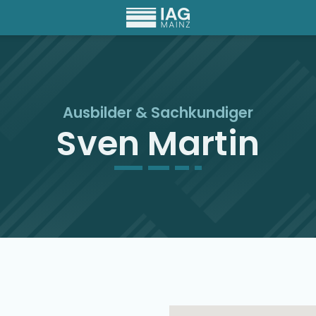
Ausbilder
&
Sachkundiger
Sven Martin
Ausbilder Map Singu