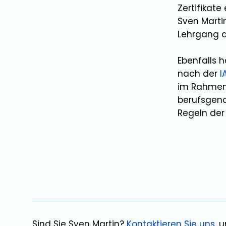
Zertifikat
Sven Marti
Lehrgang 
Ebenfalls 
nach der
I
im Rahmen 
berufsgeno
Regeln der 
Sind Sie
Sven Martin
?
Kontaktieren Sie uns
, 