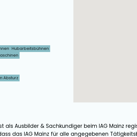
hnen
Hubarbeitsbühnen
aschinen
n Absturz
st als
Ausbilder
&
Sachkundiger
beim IAG Mainz regis
dass das IAG Mainz für alle angegebenen Tätigkeits