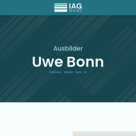
Ausbilder
Uwe Bonn
Ausbilder Map Singu