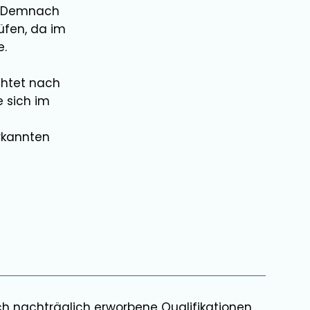
t. Demnach
üfen
, da im
e.
chtet nach
e sich im
rkannten
ch nachträglich erworbene Qualifikationen