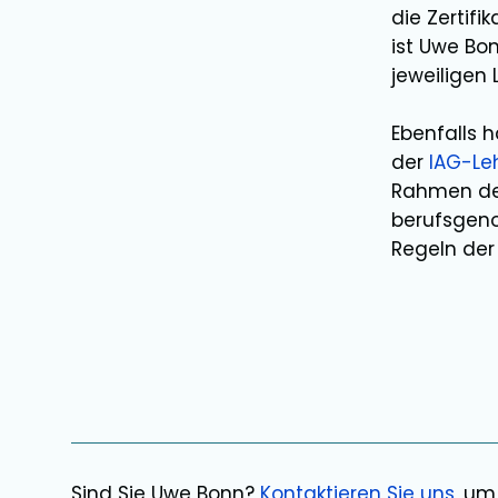
die Zertif
ist
Uwe Bo
jeweiligen
Ebenfalls 
der
IAG-Le
Rahmen der
berufsgeno
Regeln der 
Sind Sie
Uwe Bonn
?
Kontaktieren Sie uns
, um