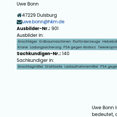
Uwe Bonn
47229
Duisburg
uwe.bonn@hkm.de
Ausbilder-Nr.:
901
Ausbilder in:
Anschläger
Erdbaumaschinen
Flurförderzeuge
Hebebü
Krane
Ladungssicherung
PSA gegen Absturz
Teleskopm
Sachkundigen-Nr.:
140
Sachkundiger in:
Anschlagmittel
Drahtseile
Lastaufnahmemittel
PSA gege
Uwe Bonn
i
bedeutet, 