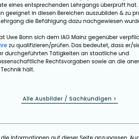
ikate eines entsprechenden Lehrgangs überprüft ha
nn
geeignet in diesen Bereichen
auszubilden
&
zu pr
 Lehrgang die Befähigung dazu nachgewiesen wurd
hat
Uwe Bonn
sich dem IAG Mainz gegenüber verpfli
hre
zu qualifizieren/prüfen. Das bedeutet, dass er/si
 durchgeführten Tätigkeiten an staatliche und
ssenschaftliche Rechtsvorgaben sowie an die ane
Technik hält.
Alle Ausbilder / Sachkundigen
>
 die Informationen auf dieser Seite anzupassen. Au