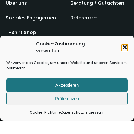
Über uns
Beratung / Gutachten
Soziales Engagement
Referenzen
T-Shirt Shop
Cookie-Zustimmung
verwalten
Impressum
AGB
Wir verwenden Cookies, um unsere Website und unseren Service zu
optimieren.
Kontakt
Datenschutz
Akzeptieren
Präferenzen
Cookie-Richtlinie
Datenschutz
Impressum
Copyright ©
2026
Alle Rechte vorbehalten.