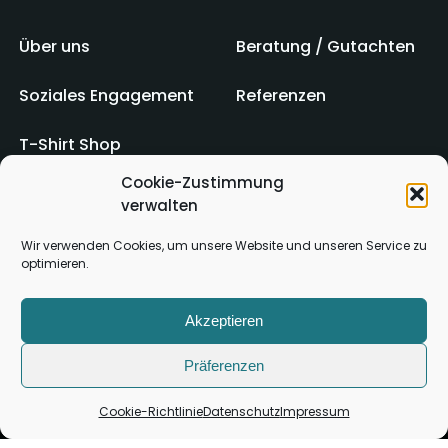
Über uns
Beratung / Gutachten
Soziales Engagement
Referenzen
T-Shirt Shop
Cookie-Zustimmung
verwalten
Impressum
AGB
Wir verwenden Cookies, um unsere Website und unseren Service zu
optimieren.
Kontakt
Datenschutz
Akzeptieren
Präferenzen
Cookie-Richtlinie
Datenschutz
Impressum