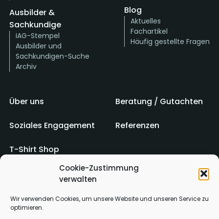
Blog
Ausbilder &
Aktuelles
Sachkundige
Fachartikel
IAG-Stempel
Häufig gestellte Fragen
Ausbilder und
Sachkundigen-Suche
Archiv
Über uns
Beratung / Gutachten
Soziales Engagement
Referenzen
T-Shirt Shop
Cookie-Zustimmung
verwalten
Impressum
AGB
Wir verwenden Cookies, um unsere Website und unseren Service zu
optimieren.
Kontakt
Datenschutz