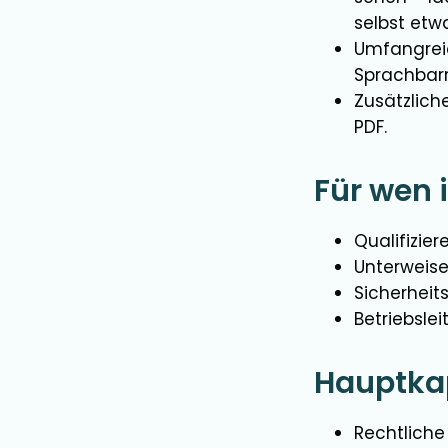
selbst etw
Umfangreic
Sprachbarr
Zusätzlich
PDF.
Für wen 
Qualifizie
Unterweise
Sicherheit
Betriebsleit
Hauptkap
Rechtlich