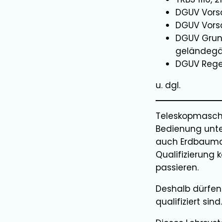
DGUV Vorsc
DGUV Vorsc
DGUV Grund
geländegä
DGUV Regel
u. dgl.
Teleskopmaschi
Bedienung unte
auch Erdbaumas
Qualifizierung 
passieren.
Deshalb dürfen
qualifiziert si