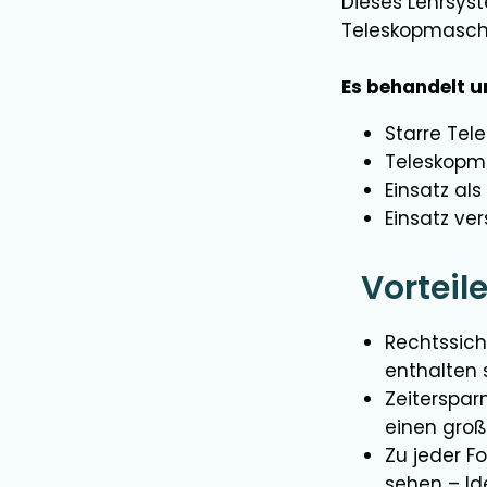
Dieses Lehrsyst
Teleskopmasch
Es behandelt u
Starre Tel
Teleskopm
Einsatz al
Einsatz ve
Vorteile
Rechtssich
enthalten s
Zeiterspar
einen groß
Zu jeder F
sehen – Id