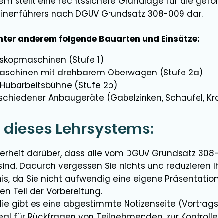
em stellt eine rechtssichere Grundlage für die gefo
inenführers nach DGUV Grundsatz 308-009 dar.
nter anderem folgende Bauarten und Einsätze:
eskopmaschinen (Stufe 1)
aschinen mit drehbarem Oberwagen (Stufe 2a)
s Hubarbeitsbühne (Stufe 2b)
rschiedener Anbaugeräte (Gabelzinken, Schaufel, Kr
 dieses Lehrsystems:
erheit darüber, dass alle vom DGUV Grundsatz 308
ind. Dadurch vergessen Sie nichts und reduzieren Ihr
nis, da Sie nicht aufwendig eine eigene Präsentatio
en Teil der Vorbereitung.
olie gibt es eine abgestimmte Notizenseite (Vortrags
eal für Rückfragen von Teilnehmenden, zur Kontrolle