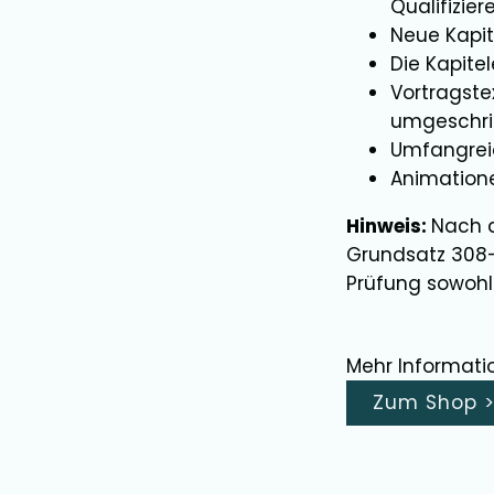
Qualifizie
Neue Kapit
Die Kapite
Vortragste
umgeschrie
Umfangreic
Animatione
Hinweis:
Nach d
Grundsatz 308
Prüfung sowohl
Mehr Informati
Zum Shop