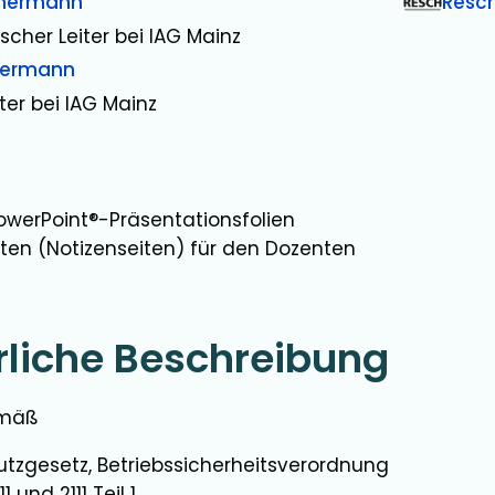
mermann
Resc
ischer Leiter bei IAG Mainz
mermann
ter bei IAG Mainz
owerPoint®-Präsentationsfolien
xten (Notizenseiten) für den Dozenten
rliche Beschreibung
emäß
utzgesetz, Betriebssicherheitsverordnung
11 und 2111 Teil 1