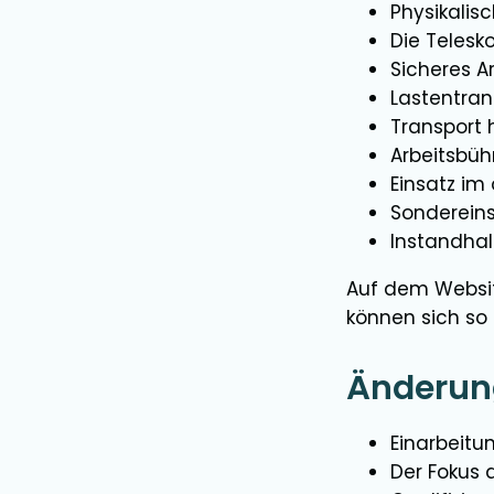
Physikalis
Die Teles
Sicheres A
Lastentran
Transport
Arbeitsbüh
Einsatz im
Sonderein
Instandhal
Auf dem Website
können sich so
Änderung
Einarbeitu
Der Fokus d