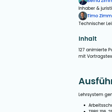
Bernd Zim
Inhaber & jurist
Timo Zim
Technischer Lei
Inhalt
127 animierte P
mit Vortragste
Ausfüh
Lehrsystem g
Arbeitssch
TRBS 1116, 21