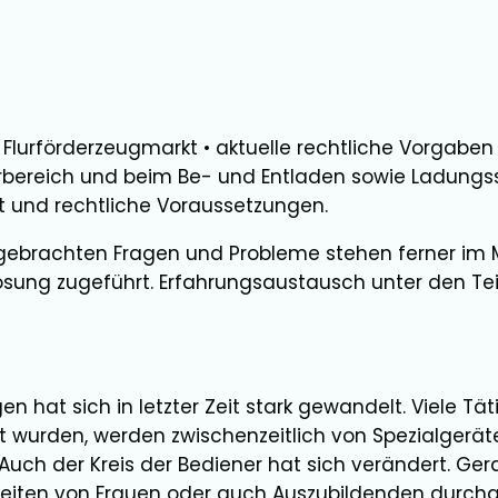
Flurförderzeugmarkt • aktuelle rechtliche Vorgabe
rbereich und beim Be- und Entladen sowie Ladungss
t und rechtliche Voraussetzungen.
ebrachten Fragen und Probleme stehen ferner im Mi
Lösung zugeführt. Erfahrungsaustausch unter den Te
en hat sich in letzter Zeit stark gewandelt. Viele Tä
üllt wurden, werden zwischenzeitlich von Spezialger
. Auch der Kreis der Bediener hat sich verändert. Ge
keiten von Frauen oder auch Auszubildenden durchgef