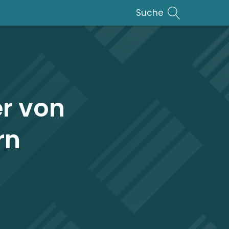
Suche
er von
rn