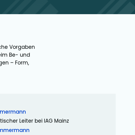
iche Vorgaben
eim Be- und
gen – Form,
mmermann
tischer Leiter bei IAG Mainz
Zimmermann