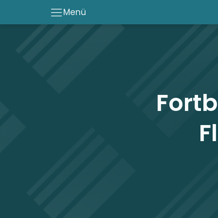
Menü
Fortb
F