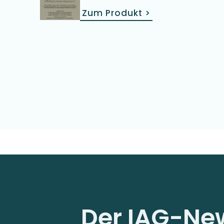
Zum Produkt
>
Der IAG-New