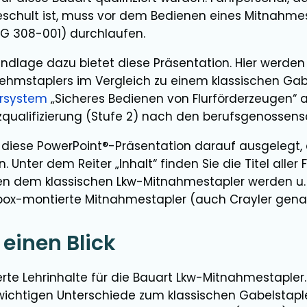
eschult ist, muss vor dem Bedienen eines Mitnahmest
G 308-001) durchlaufen.
undlage dazu bietet diese Präsentation. Hier werden
ehmstaplers im Vergleich zu einem klassischen Gabe
hrsystem
„Sicheres Bedienen von Flurförderzeugen“ au
zqualifizierung (Stufe 2) nach den berufsgenossensc
diese PowerPoint®-Präsentation darauf ausgelegt, d
 Unter dem Reiter „Inhalt“ finden Sie die Titel all
en dem klassischen Lkw-Mitnahmestapler werden u. 
box-montierte Mitnahmestapler (auch Crayler gena
 einen Blick
te Lehrinhalte für die Bauart Lkw-Mitnahmestapler.
wichtigen Unterschiede zum klassischen Gabelstaple