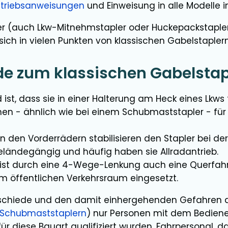
triebsanweisungen
und Einweisung in alle Modelle i
r (auch Lkw-Mitnehmstapler oder Huckepackstapler
 sich in vielen Punkten von klassischen Gabelstapler
de zum klassischen Gabelstap
t, dass sie in einer Halterung am Heck eines Lkws 
nen - ähnlich wie bei einem Schubmaststapler - f
 den Vorderrädern stabilisieren den Stapler bei d
geländegängig und häufig haben sie Allradantrieb.
 ist durch eine 4-Wege-Lenkung auch eine Querfahr
im öffentlichen Verkehrsraum eingesetzt.
schiede und den damit einhergehenden Gefahren 
Schubmaststaplern
) nur Personen mit dem Bedien
 für diese Bauart qualifiziert wurden. Fahrpersonal,