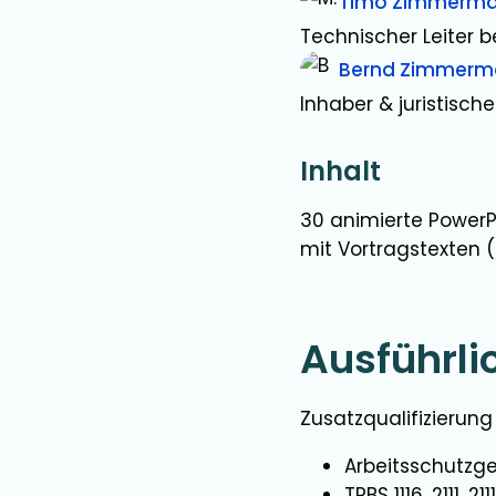
Timo Zimmerm
Technischer Leiter b
Bernd Zimmerm
Inhaber & juristische
Inhalt
30 animierte PowerP
mit Vortragstexten 
Ausführli
Zusatzqualifizieru
Arbeitsschutzge
TRBS 1116, 2111, 2111