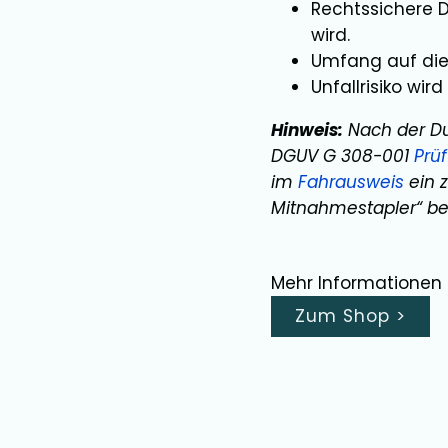
Rechtssichere D
wird.
Umfang auf die 
Unfallrisiko wir
Hinweis:
Nach der Du
DGUV G 308-001
Prü
im
Fahrausweis
ein 
Mitnahmestapler“ bes
Mehr Informationen 
Zum Shop
>