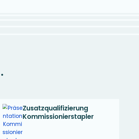
.
Zusatzqualifizierung
Kommissionierstapler