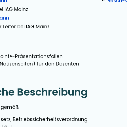
ann
Resch-V
ei IAG Mainz
ann
r Leiter bei IAG Mainz
oint®-Präsentationsfolien
(Notizenseiten) für den Dozenten
che Beschreibung
ng gemäß
setz, Betriebssicherheitsverordnung
 Teil 1