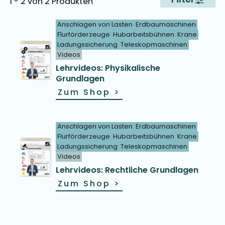
1 - 2 von 2 Produkten
Anschlagen von Lasten
Erdbaumaschinen
Flurförderzeuge
Hubarbeitsbühnen
Krane
Ladungssicherung
Teleskopmaschinen
Videos
Lehrvideos: Physikalische
Grundlagen
Zum Shop
>
Anschlagen von Lasten
Erdbaumaschinen
Flurförderzeuge
Hubarbeitsbühnen
Krane
Ladungssicherung
Teleskopmaschinen
Videos
Lehrvideos: Rechtliche Grundlagen
Zum Shop
>