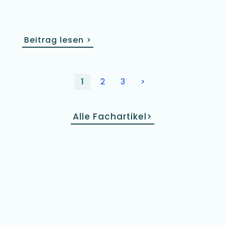
Beitrag lesen
>
1
2
3
>
Alle Fachartikel
>