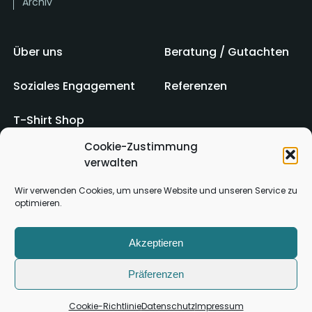
Archiv
Über uns
Beratung / Gutachten
Soziales Engagement
Referenzen
T-Shirt Shop
Cookie-Zustimmung
verwalten
Impressum
AGB
Wir verwenden Cookies, um unsere Website und unseren Service zu
optimieren.
Kontakt
Datenschutz
Akzeptieren
Präferenzen
Cookie-Richtlinie
Datenschutz
Impressum