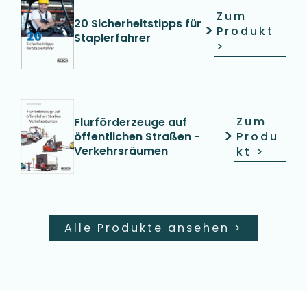
Zum
20 Sicherheitstipps für
>
Produkt
Staplerfahrer
>
Zum
Flurförderzeuge auf
>
öffentlichen Straßen -
Produ
Verkehrsräumen
kt
>
Alle Produkte ansehen
>